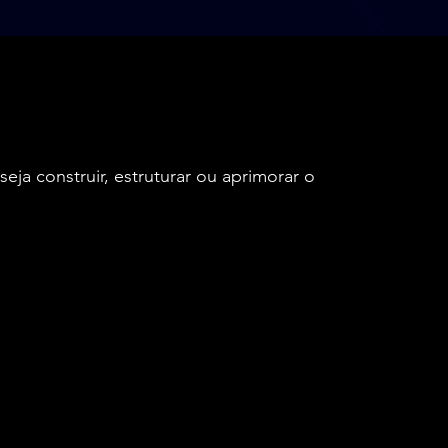
a o seu sucesso
eja construir, estruturar ou aprimorar o
as vendas e expanda seu negócio online com
osos
 mentalidade empreendedora e alcance seus
-commerce