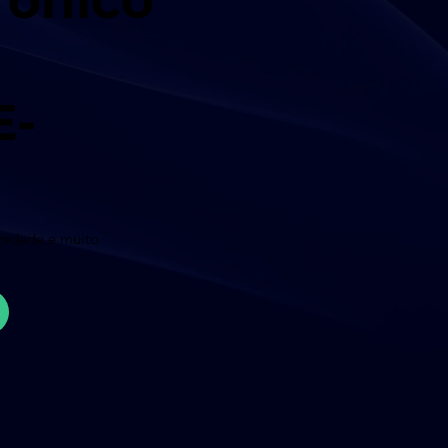
rônico
E-
unidade e muito