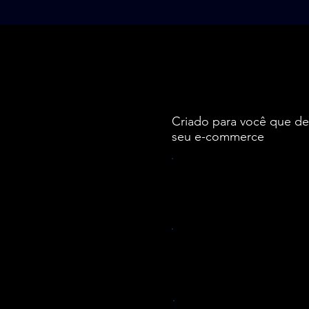
O portal par
Criado para você que des
seu e-commerce
Potencialize su
os insights vali
Desenvolva uma
objetivos no e