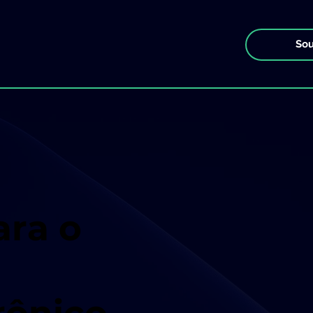
Sou
ara o