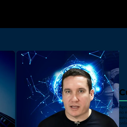
Aprenda, cresç
orientação de n
C
Apr
no 
estr
onli