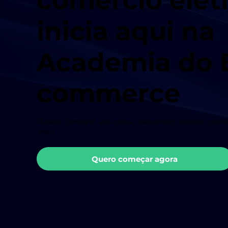
comércio elet
inicia aqui na
Academia do 
commerce
Acesso completo aos cursos, networking, suporte, com
mais.
Quero começar agora