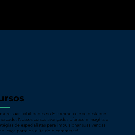
a e transforme seu negócio online com a
ossos especialistas
ursos
imore suas habilidades no E-commerce e se destaque
mercado. Nossos cursos avançados oferecem insights e
atégias de especialistas para impulsionar suas vendas
ne. Faça parte da elite do E-commerce!