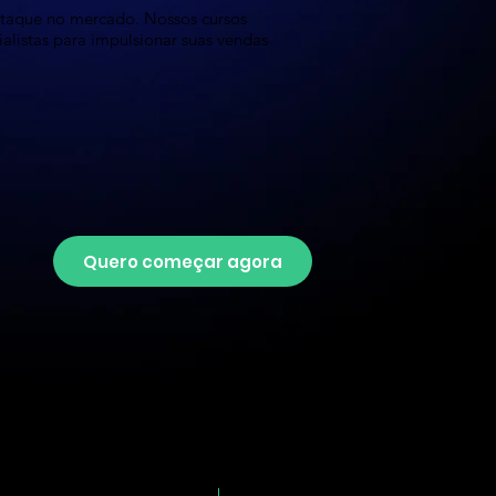
staque no mercado. Nossos cursos
ialistas para impulsionar suas vendas
Quero começar agora
Comece
Apoio