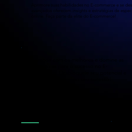
Aprimore suas habilidades no E-commerce e se de
avançados oferecem insights e estratégias de espec
online. Faça parte da elite do E-commerce!
Aprenda com os melhores e domine as
estratégias para o sucesso no
E-
commerce.
Desbloqueie seu potencial e
investindo agora no seu sucesso!
Conquiste o seu