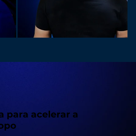
 para acelerar a
topo